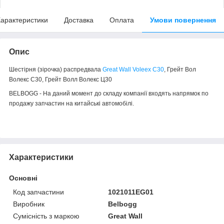
арактеристики
Доставка
Оплата
Умови повернення
Опис
Шестірня (зірочка) распредвала
Great Wall Voleex C30
, Грейт Вол
Волекс С30, Грейт Волл Волекс Ц30
BELBOGG - На даний момент до складу компанії входять напрямок по
продажу запчастин на китайські автомобілі.
Характеристики
Основні
Код запчастини
1021011EG01
Виробник
Belbogg
Сумісність з маркою
Great Wall