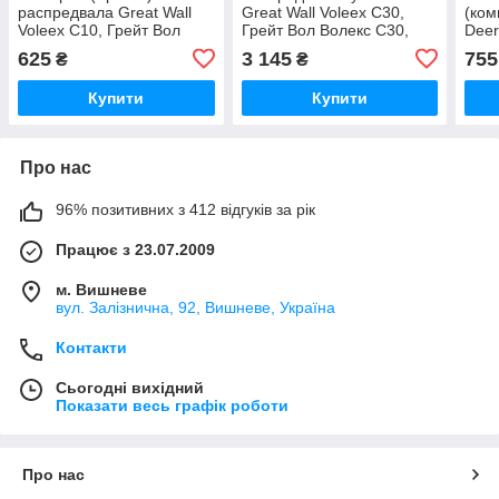
распредвала Great Wall
Great Wall Voleex C30,
(ком
Voleex C10, Грейт Вол
Грейт Вол Волекс С30,
Deer
Волекс С10
Грейт Волл Волекс Ц30
625
3 145
755
₴
₴
Купити
Купити
Про нас
96% позитивних з 412 відгуків за рік
Працює з 23.07.2009
м. Вишневе
вул. Залізнична, 92, Вишневе, Україна
Контакти
Сьогодні вихідний
Показати весь графік роботи
Про нас