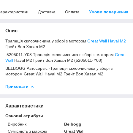
арактеристики
Доставка
Оплата
Умови повернення
Опис
Трапеція склоочисника у зборі з мотором
Great Wall Haval M2
Грейт Вол Хавал М2
5205011-Y08 Трапеція склоочисника в зборі з мотором
Great
Wall
Haval M2 Грейт Вол Хавал М2 (5205011-Y08)
BELBOGG Автосервіс -Трапеція склоочисника у зборі з
мотором Great Wall Haval M2 Грейт Вол Хавал М2
Приховати
Характеристики
Основні атрибути
Виробник
Belbogg
Сумісність з маркою
Great Wall