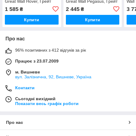
Great Wall Hover, Грейт
Great Wall Pegasus, Грейт
Wall
Вол Ховер
Вол Пегасус, Грейт Волл
Воле
1 585
2 445
3 7
₴
₴
Пегасус
Купити
Купити
Про нас
96% позитивних з 412 відгуків за рік
Працює з 23.07.2009
м. Вишневе
вул. Залізнична, 92, Вишневе, Україна
Контакти
Сьогодні вихідний
Показати весь графік роботи
Про нас