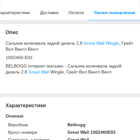
арактеристики
Доставка
Оплата
Умови повернення
Опис
Сальник коленвала задній дизель 2,8
Great Wall Wingle
, Грейт
Вол Вингл Вінгл
1002460-E02
BELBOGG Інтернет магазин - Сальник коленвала задній
дизель 2,8
Great Wall
Wingle, Грейт Вол Вингл Вінгл
Характеристики
Основні
Виробник
Belbogg
Кросс-номери
Great Wall 1002460E02
Сумісність з маркою
Great Wall