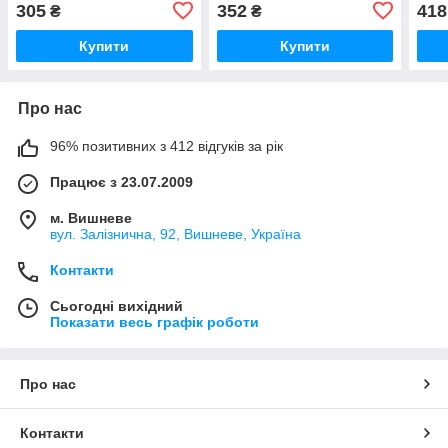
Вингл 5 Вінгл
Вол Вингл 5
Вол 
305
352
418
₴
₴
Купити
Купити
Про нас
96% позитивних з 412 відгуків за рік
Працює з 23.07.2009
м. Вишневе
вул. Залізнична, 92, Вишневе, Україна
Контакти
Сьогодні вихідний
Показати весь графік роботи
Про нас
Контакти