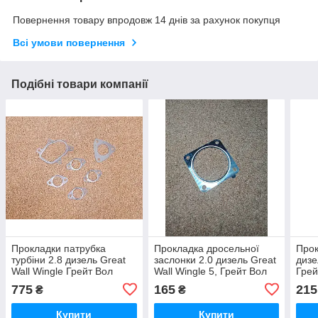
Повернення товару впродовж 14 днів за рахунок покупця
Всі умови повернення
Подібні товари компанії
Прокладки патрубка
Прокладка дросельної
Прок
турбіни 2.8 дизель Great
заслонки 2.0 дизель Great
дизе
Wall Wingle Грейт Вол
Wall Wingle 5, Грейт Вол
Грей
Вингл Вінгл
Вингл 5 Вінгл
775
165
215
₴
₴
Купити
Купити