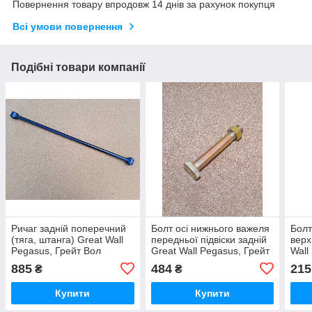
Повернення товару впродовж 14 днів за рахунок покупця
Всі умови повернення
Подібні товари компанії
Ричаг задній поперечний
Болт осі нижнього важеля
Болт
(тяга, штанга) Great Wall
передньої підвіски задній
верх
Pegasus, Грейт Вол
Great Wall Pegasus, Грейт
Wall
Пегасус
Вол Пегасус
Пега
885
484
215
₴
₴
Купити
Купити