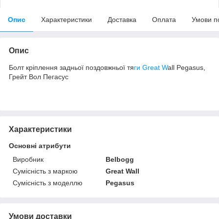
Опис
Характеристики
Доставка
Оплата
Умови п
Опис
Болт кріплення задньої поздовжньої тя
ги Great W
all Pegasus,
Грейт Вол Пегасус
Характеристики
Основні атрибути
Виробник
Belbogg
Сумісність з маркою
Great Wall
Сумісність з моделлю
Pegasus
Умови доставки