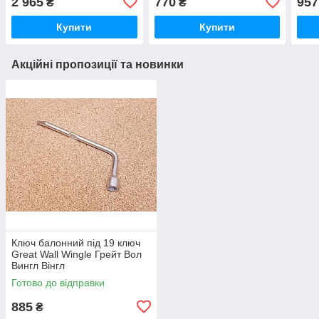
2 965
770
957
₴
₴
Купити
Купити
Акційні пропозиції та новинки
Ключ балонний під 19 ключ
Great Wall Wingle Грейт Вол
Вингл Вінгл
Готово до відправки
885
₴