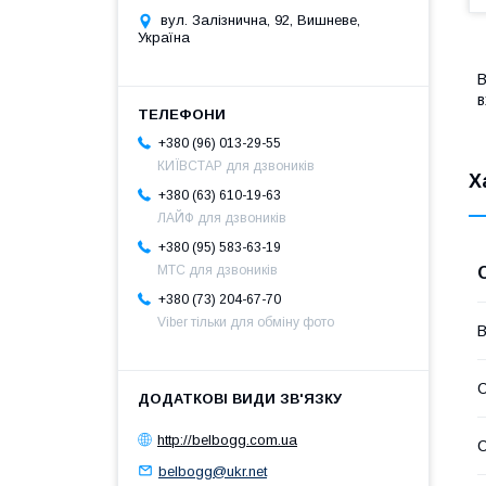
вул. Залізнична, 92, Вишневе,
Україна
B
в
+380 (96) 013-29-55
КИЇВСТАР для дзвоників
Х
+380 (63) 610-19-63
ЛАЙФ для дзвоників
+380 (95) 583-63-19
МТС для дзвоників
+380 (73) 204-67-70
Viber тільки для обміну фото
В
С
http://belbogg.com.ua
С
belbogg@ukr.net