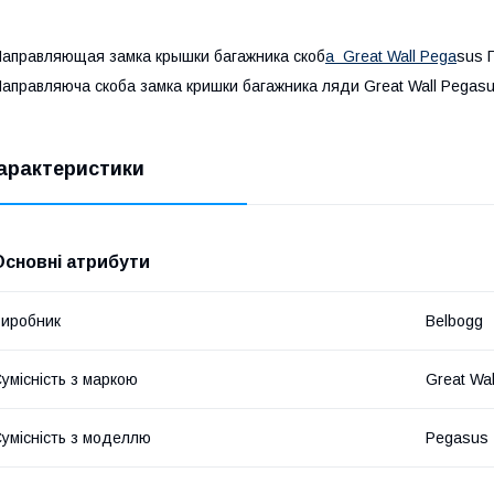
аправляющая замка крышки багажника скоб
а Great Wall Pega
sus 
аправляюча скоба замка кришки багажника ляди Great Wall Pegasu
арактеристики
Основні атрибути
иробник
Belbogg
умісність з маркою
Great Wal
умісність з моделлю
Pegasus