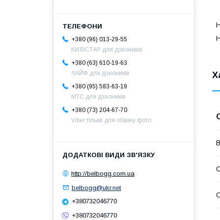
Н
Н
+380 (96) 013-29-55
КИЇВСТАР для дзвоників
+380 (63) 610-19-63
ЛАЙФ для дзвоників
Х
+380 (95) 583-63-19
МТС для дзвоників
+380 (73) 204-67-70
Viber тільки для обміну фото
В
С
http://belbogg.com.ua
belbogg@ukr.net
С
+380732046770
+380732046770