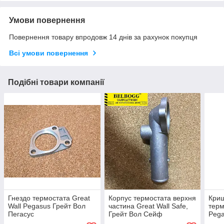
Умови повернення
Повернення товару впродовж 14 днів за рахунок покупця
Всі умови повернення
Подібні товари компанії
Гнездо термостата Great
Корпус термостата верхня
Криш
Wall Pegasus Грейт Вол
частина Great Wall Safe,
терм
Пегасус
Грейт Вол Сейф
Pega
Пега