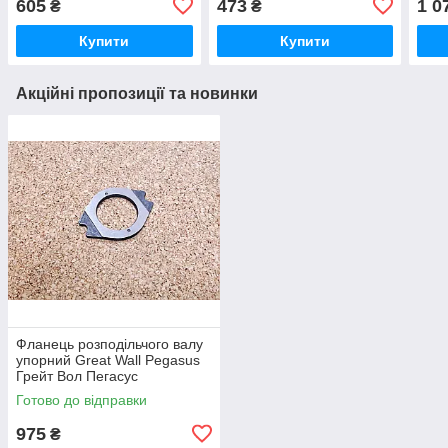
605
473
1 0
₴
₴
Купити
Купити
Акційні пропозиції та новинки
Фланець розподільчого валу
упорний Great Wall Pegasus
Грейт Вол Пегасус
Готово до відправки
975
₴