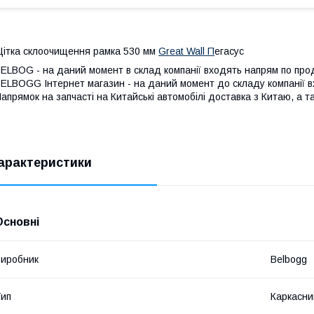
ітка склоочищення рамка 530 мм
Great Wall П
егасус
ELBOG - на даний момент в склад компанії входять напрям по прод
ELBOGG Інтернет магазин - на даний момент до складу компанії 
апрямок на запчасті на Китайські автомобілі доставка з Китаю, а
арактеристики
Основні
иробник
Belbogg
ип
Каркасни