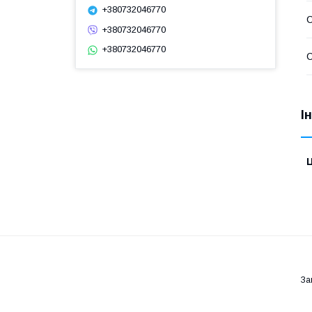
+380732046770
С
+380732046770
+380732046770
С
І
Ц