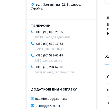
вул. Залізнична, 92, Вишневе,
Україна
Щ
B
B
+380 (96) 013-29-55
Н
КИЇВСТАР для дзвоників
+380 (63) 610-19-63
ЛАЙФ для дзвоників
+380 (95) 583-63-19
Х
МТС для дзвоників
+380 (73) 204-67-70
Viber тільки для обміну фото
В
http://belbogg.com.ua
Т
belbogg@ukr.net