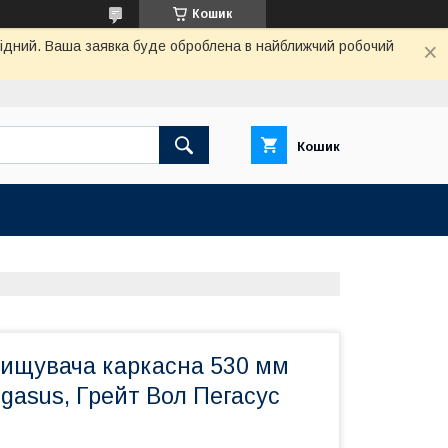
Кошик
ихідний. Ваша заявка буде оброблена в найближчий робочий
Кошик
чищувача каркасна 530 мм
egasus, Грейт Вол Пегасус