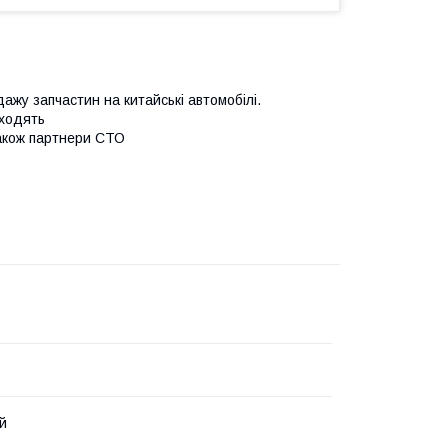
ажу запчастин на китайські автомобілі.
входять
 також партнери СТО
й