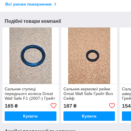
Всі умови повернення
Подібні товари компанії
Сальник ступиці
Сальник кермової рейки
Саль
переднього колеса Great
Great Wall Safe Грейт Вол
швид
Wall Safe F1 (2007-) Грейт
Сейф
Гре
Вол Сейф
165
187
154
₴
₴
Купити
Купити