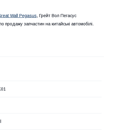
Great Wall Pegasus
, Грейт Вол Пегасус
 продажу запчастин на китайські автомобілі.
K01
l