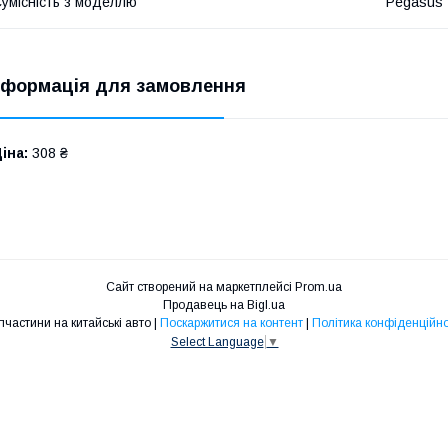
умісність з моделлю
Pegasus
нформація для замовлення
іна:
308 ₴
Сайт створений на маркетплейсі
Prom.ua
Продавець на Bigl.ua
Запчастини на китайські авто |
Поскаржитися на контент
|
Політика конфіденційно
Select Language
▼