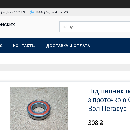
 (95) 583-63-19
+380 (73) 204-67-70
АЙСКИХ
АС
КОНТАКТЫ
ДОСТАВКА И ОПЛАТА
Підшипник п
з проточкою 
Вол Пегасус
308 ₴