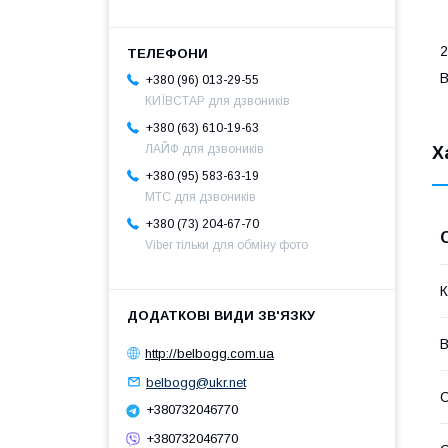
2
B
+380 (96) 013-29-55
КИЇВСТАР для дзвоників
+380 (63) 610-19-63
ЛАЙФ для дзвоників
Х
+380 (95) 583-63-19
МТС для дзвоників
+380 (73) 204-67-70
Viber тільки для обміну фото
К
В
http://belbogg.com.ua
belbogg@ukr.net
С
+380732046770
+380732046770