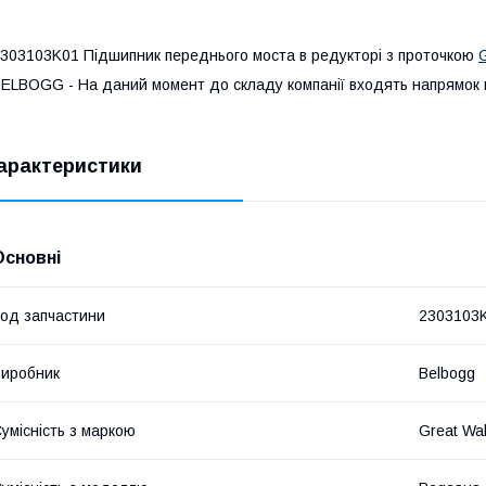
303103K01 Підшипник переднього моста в редукторі з проточкою
ELBOGG - На даний момент до складу компанії входять напрямок по
арактеристики
Основні
од запчастини
2303103
иробник
Belbogg
умісність з маркою
Great Wal