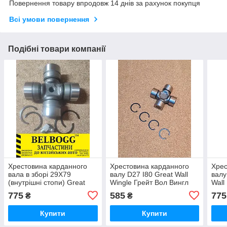
Повернення товару впродовж 14 днів за рахунок покупця
Всі умови повернення
Подібні товари компанії
Хрестовина карданного
Хрестовина карданного
Хрес
вала в зборі 29Х79
валу D27 I80 Great Wall
валу
(внутрішні стопи) Great
Wingle Грейт Вол Вингл
Wall
Wall Deer Грейт Вол Грір
775
585
775
₴
₴
Грейт Вол Делл Дір
Купити
Купити