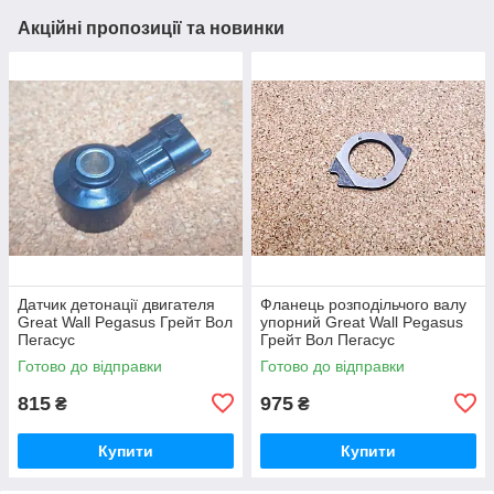
Акційні пропозиції та новинки
Датчик детонації двигателя
Фланець розподільчого валу
Great Wall Pegasus Грейт Вол
упорний Great Wall Pegasus
Пегасус
Грейт Вол Пегасус
Готово до відправки
Готово до відправки
815
975
₴
₴
Купити
Купити