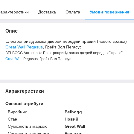
арактеристики
Доставка
Оплата
Умови повернення
Опис
Електропривід замка дверей передній правий (нового зразка)
Great Wall Pegasus
, Грейт Вол Пегасус
BELBOGG Автосервіс Електропривід замка дверей передньої правої
Great Wall
Pegasus, Грейт Вол Пегасус
Характеристики
Основні атрибути
Виробник
Belbogg
Стан
Новий
Сумісність з маркою
Great Wall
Сумісність з моделлю
Pegasus