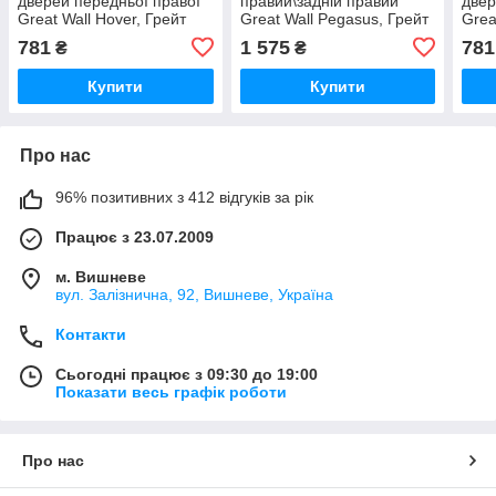
дверей передньої правої
правий\задній правий
двер
Great Wall Hover, Грейт
Great Wall Pegasus, Грейт
Grea
Вол Ховер
Вол Пегасус
Грей
781
1 575
781
₴
₴
Купити
Купити
Про нас
96% позитивних з 412 відгуків за рік
Працює з 23.07.2009
м. Вишневе
вул. Залізнична, 92, Вишневе, Україна
Контакти
Сьогодні працює з 09:30 до 19:00
Показати весь графік роботи
Про нас