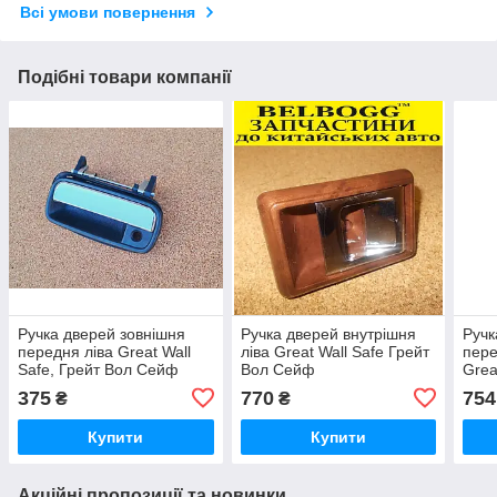
Всі умови повернення
Подібні товари компанії
Ручка дверей зовнішня
Ручка дверей внутрішня
Ручк
передня ліва Great Wall
ліва Great Wall Safe Грейт
пере
Safe, Грейт Вол Сейф
Вол Сейф
Grea
Сей
375
770
754
₴
₴
Купити
Купити
Акційні пропозиції та новинки