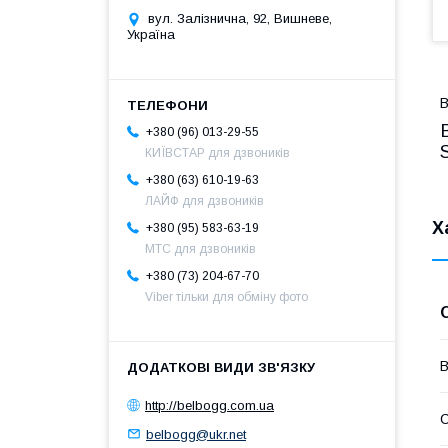
вул. Залізнична, 92, Вишневе,
Україна
В
+380 (96) 013-29-55
КИЇВСТАР для дзвоників
+380 (63) 610-19-63
ЛАЙФ для дзвоників
Х
+380 (95) 583-63-19
МТС для дзвоників
+380 (73) 204-67-70
Viber тільки для обміну фото
В
http://belbogg.com.ua
С
belbogg@ukr.net