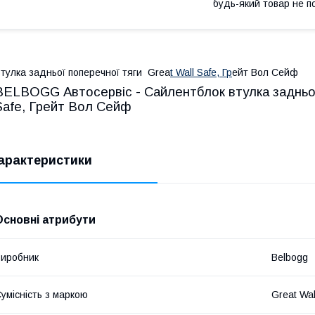
будь-який товар не п
тулка задньої поперечної тяги Grea
t Wall Safe, Гр
ейт Вол Сейф
BELBOGG Автосервіс - Сайлентблок втулка задньої 
Safe, Грейт Вол Сейф
арактеристики
Основні атрибути
иробник
Belbogg
умісність з маркою
Great Wal