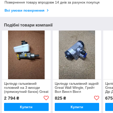
Повернення товару впродовж 14 днів за рахунок покупця
Всі умови повернення
Подібні товари компанії
Циліндр гальмівний
Циліндр гальмівний задній
Цилі
головний на 3 виходи
Great Wall Wingle, Грейт
Grea
(прямокутний бачок) Great
Вол Вингл Вінгл
Дір 
Wall Pegasus Грейт Вол
2 794
825
675
₴
₴
Пегасус
Купити
Купити