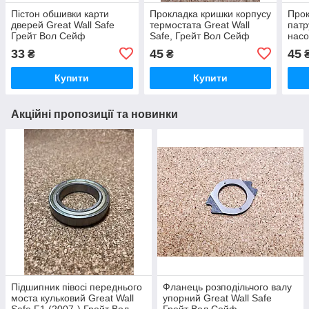
Пістон обшивки карти
Прокладка кришки корпусу
Прок
дверей Great Wall Safe
термостата Great Wall
патр
Грейт Вол Сейф
Safe, Грейт Вол Сейф
насо
Гре
33
45
45
₴
₴
Купити
Купити
Акційні пропозиції та новинки
Підшипник півосі переднього
Фланець розподільчого валу
моста кульковий Great Wall
упорний Great Wall Safe
Safe F1 (2007-) Грейт Вол
Грейт Вол Сейф