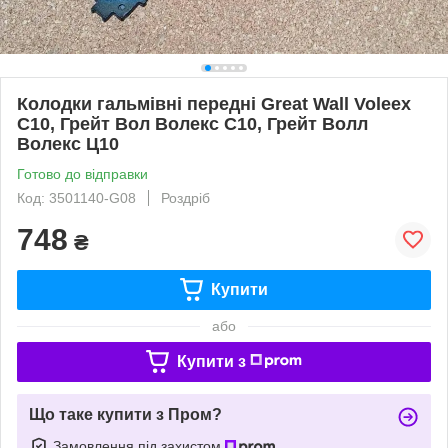
Колодки гальмівні передні Great Wall Voleex
C10, Грейт Вол Волекс С10, Грейт Волл
Волекс Ц10
Готово до відправки
Код: 3501140-G08
Роздріб
748
₴
Купити
або
Купити з
Що таке купити з Пром?
Замовлення під захистом