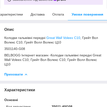
арактеристики
Доставка
Оплата
Умови повернення
Опис
Колодки гальмівні передні
Great Wall Voleex C10
, Грейт Вол
Волекс С10, Грейт Волл Волекс Ц10
3501140-G08
BELBOGG Інтернет магазин -Колодки гальмівні передні Great
Wall Voleex C10, Грейт Вол Волекс С10, Грейт Волл Волекс
Ц10
Приховати
Характеристики
Основні
Код запчастини
35011-40G08