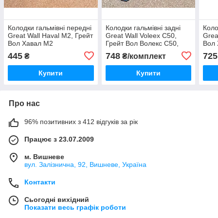
Колодки гальмівні передні
Колодки гальмівні задні
Коло
Great Wall Haval M2, Грейт
Great Wall Voleex C50,
Grea
Вол Хавал М2
Грейт Вол Волекс С50,
Вол 
Грейт Волл Волекс Ц50
445
748
725
₴
₴/комплект
Купити
Купити
Про нас
96% позитивних з 412 відгуків за рік
Працює з 23.07.2009
м. Вишневе
вул. Залізнична, 92, Вишневе, Україна
Контакти
Сьогодні вихідний
Показати весь графік роботи