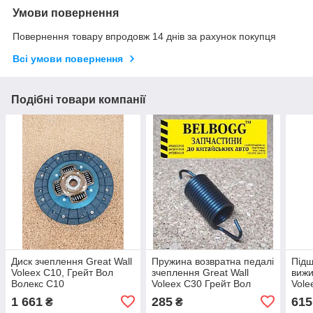
Умови повернення
Повернення товару впродовж 14 днів за рахунок покупця
Всі умови повернення
Подібні товари компанії
Диск зчеплення Great Wall
Пружина возвратна педалі
Підш
Voleex C10, Грейт Вол
зчеплення Great Wall
вижи
Волекс С10
Voleex C30 Грейт Вол
Vole
Волекс Ц30 С30
Воле
1 661
285
615
₴
₴