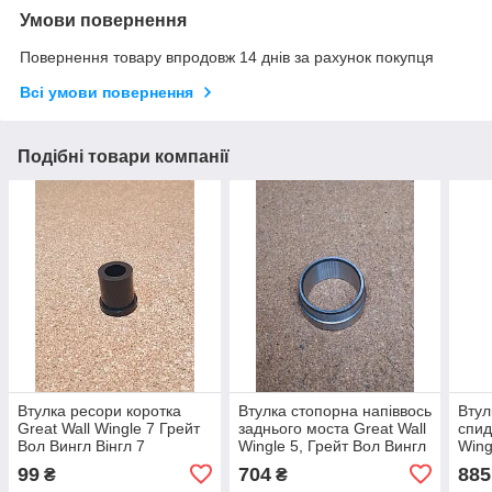
Умови повернення
Повернення товару впродовж 14 днів за рахунок покупця
Всі умови повернення
Подібні товари компанії
Втулка ресори коротка
Втулка стопорна напіввось
Втул
Great Wall Wingle 7 Грейт
заднього моста Great Wall
спид
Вол Вингл Вінгл 7
Wingle 5, Грейт Вол Вингл
Wing
5, Вінгл 5
5 Ві
99
704
885
₴
₴