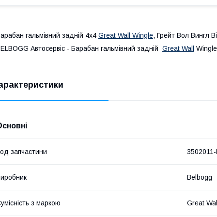
арабан гальмівний задній 4х4
Great Wall Wingle
, Грейт Вол Вингл В
ELBOGG Автосервіс - Барабан гальмівний задній
Great Wall
Wingle
арактеристики
Основні
од запчастини
3502011-
иробник
Belbogg
умісність з маркою
Great Wal