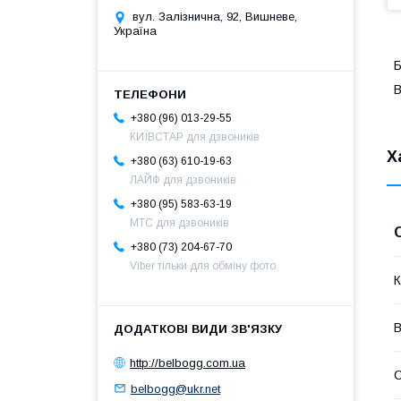
вул. Залізнична, 92, Вишневе,
Україна
Б
B
+380 (96) 013-29-55
КИЇВСТАР для дзвоників
Х
+380 (63) 610-19-63
ЛАЙФ для дзвоників
+380 (95) 583-63-19
МТС для дзвоників
+380 (73) 204-67-70
Viber тільки для обміну фото
К
В
http://belbogg.com.ua
С
belbogg@ukr.net