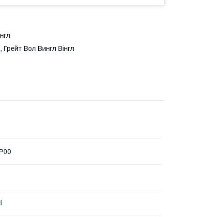
інгл
, Грейт Вол Вингл Вінгл
P00
l