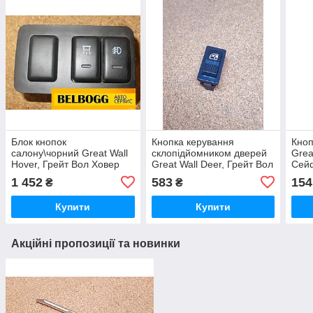
Блок кнопок
Кнопка керування
Кноп
салону\чорний Great Wall
склопідйомником дверей
Grea
Hover, Грейт Вол Ховер
Great Wall Deer, Грейт Вол
Сей
Дір
1 452
583
154
₴
₴
Купити
Купити
Акційні пропозиції та новинки