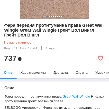
Фара передня протитуманна права Great Wall
Wingle Great Wall Wingle Грейт Вол Вингл
Грейт Вол Вінгл
Немає в наявності
Код: 4116120-P00-FC
Роздріб
737
₴
Опис
Характеристики
Доставка
Оплата
Умови п
Опис
Фара передня протитуманна права
Great Wall Wingle
R ,фара
протитуманна грейт вол вингл права
BELBOGG Автосервис - Фара протитуманна передних прав