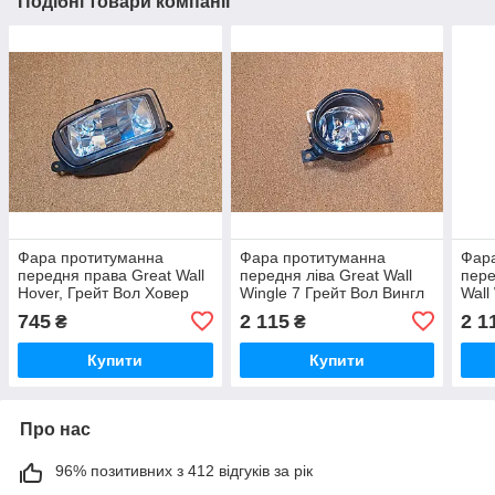
Подібні товари компанії
Фара протитуманна
Фара протитуманна
Фар
передня права Great Wall
передня ліва Great Wall
пере
Hover, Грейт Вол Ховер
Wingle 7 Грейт Вол Вингл
Wall
7 Грейт Вол
Винг
745
2 115
2 1
₴
₴
Купити
Купити
Про нас
96% позитивних з 412 відгуків за рік