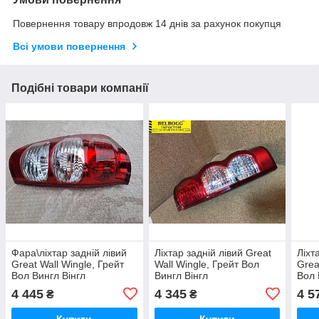
Повернення товару впродовж 14 днів за рахунок покупця
Всі умови повернення
Подібні товари компанії
Фара\ліхтар задній лівий
Ліхтар задній лівий Great
Ліхт
Great Wall Wingle, Грейт
Wall Wingle, Грейт Вол
Grea
Вол Вингл Вінгл
Вингл Вінгл
Вол 
4 445
4 345
4 5
₴
₴
Купити
Купити