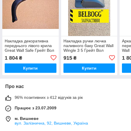
Накладка декоративна
Накладка ручки лючка
Арка
переднього лівого крила
паливного баку Great Wall
пере
Great Wall Safe Грейт Вол
Wingle 3 5 Грейт Вол
Wall
Сейф
Вингл 5 Пять Вінгл 3 Три
1 804
915
1 8
₴
₴
Купити
Купити
Про нас
96% позитивних з 412 відгуків за рік
Працює з 23.07.2009
м. Вишневе
вул. Залізнична, 92, Вишневе, Україна