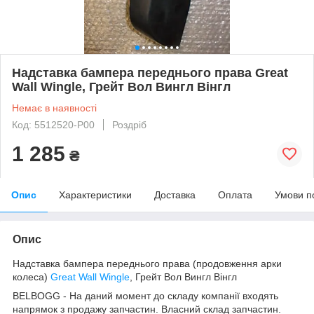
Надставка бампера переднього права Great
Wall Wingle, Грейт Вол Вингл Вінгл
Немає в наявності
Код: 5512520-P00
Роздріб
1 285
₴
Опис
Характеристики
Доставка
Оплата
Умови п
Опис
Надставка бампера переднього права (продовження арки
колеса)
Great Wall Wingle
, Грейт Вол Вингл Вінгл
BELBOGG - На даний момент до складу компанії входять
напрямок з продажу запчастин. Власний склад запчастин.