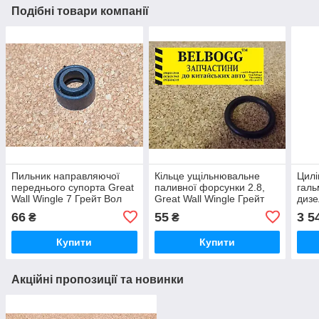
Подібні товари компанії
Пильник направляючої
Кільце ущільнювальне
Цилі
переднього супорта Great
паливної форсунки 2.8,
галь
Wall Wingle 7 Грейт Вол
Great Wall Wingle Грейт
дизе
Вингл Вінгл 7
Вол Вингл Вінгл
Грей
66
55
3 5
₴
₴
Волл
Купити
Купити
Акційні пропозиції та новинки