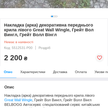
Накладка (арка) декоративна переднього
крила лівого Great Wall Wingle, Грейт Вол
Вингл, Грейт Волл Вінгл
Немає в наявності
Код: 5512531-P00
Роздріб
2 200
₴
Опис
Характеристики
Доставка
Оплата
Умови п
Опис
Накладка (арка) декоративна переднього крила лівого
Great Wall Wingle
, Грейт Вол Вингл, Грейт Волл Вінгл
BELBOGG Автосервіс спеціалізований сервіс китайських