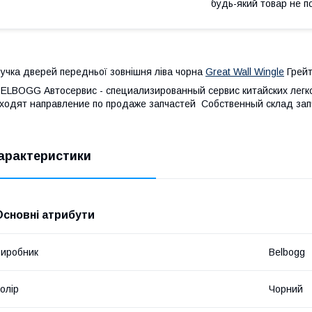
будь-який товар не п
учка дверей передньої зовнішня ліва чорна
Great Wall Wingle
Грейт
ELBOGG Автосервис - специализированный сервис китайских легко
ходят направление по продаже запчастей Собственный склад зап
арактеристики
Основні атрибути
иробник
Belbogg
олір
Чорний