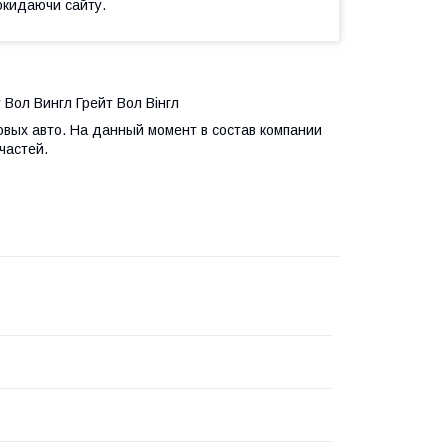
окидаючи сайту.
 Вол Вингл Грейт Вол Вінгл
вых авто. На данный момент в состав компании
частей.