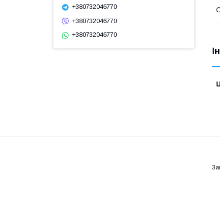
+380732046770
С
+380732046770
+380732046770
І
Ц