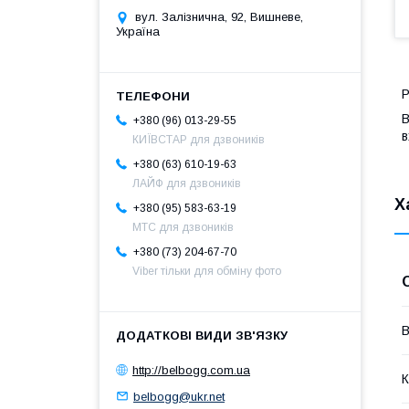
вул. Залізнична, 92, Вишневе,
Україна
Р
B
+380 (96) 013-29-55
в
КИЇВСТАР для дзвоників
+380 (63) 610-19-63
ЛАЙФ для дзвоників
Х
+380 (95) 583-63-19
МТС для дзвоників
+380 (73) 204-67-70
Viber тільки для обміну фото
В
http://belbogg.com.ua
К
belbogg@ukr.net