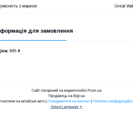
умісність з маркою
Great Wal
нформація для замовлення
іна:
885 ₴
Сайт створений на маркетплейсі
Prom.ua
Продавець на Bigl.ua
Запчастини на китайські авто |
Поскаржитися на контент
|
Політика конфіденційно
Select Language
▼