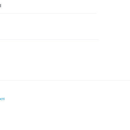
l
сті