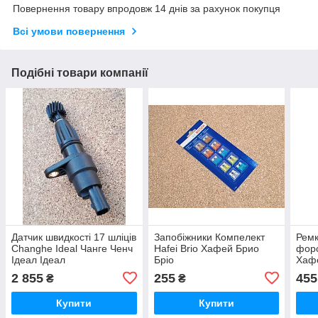
Повернення товару впродовж 14 днів за рахунок покупця
Всі умови повернення
Подібні товари компанії
Датчик швидкості 17 шліців
Запобіжники Компелект
Ремк
Changhe Ideal Чанге Ченч
Hafei Brio Хафей Брио
форс
Ідеал Ідеал
Бріо
Хафе
2 855
255
455
₴
₴
Купити
Купити