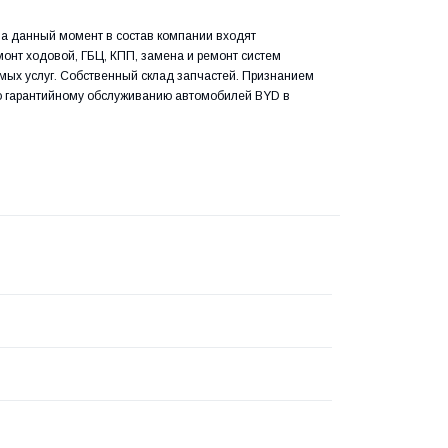
а данный момент в состав компании входят
онт ходовой, ГБЦ, КПП, замена и ремонт систем
мых услуг. Собственный склад запчастей. Признанием
по гарантийному обслуживанию автомобилей BYD в