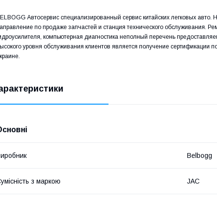
ELBOGG Автосервис специализированный сервис китайских легковых авто. Н
аправление по продаже запчастей и станция технического обслуживания. Рем
идроусилителя, компьютерная диагностика неполный перечень предоставляе
ысокого уровня обслуживания клиентов является получение сертификации 
краине.
арактеристики
Основні
иробник
Belbogg
умісність з маркою
JAC