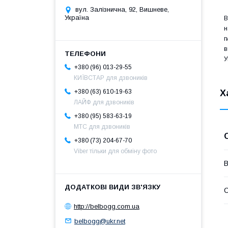
вул. Залізнична, 92, Вишневе,
Україна
B
н
г
в
У
+380 (96) 013-29-55
КИЇВСТАР для дзвоників
Х
+380 (63) 610-19-63
ЛАЙФ для дзвоників
+380 (95) 583-63-19
МТС для дзвоників
+380 (73) 204-67-70
Viber тільки для обміну фото
В
С
http://belbogg.com.ua
belbogg@ukr.net