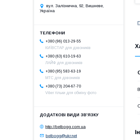
вул. Залізнична, 92, Вишневе,
Україна
П
+380 (96) 013-29-55
Х
КИЇВСТАР для дзвоників
+380 (63) 610-19-63
ЛАЙФ для дзвоників
+380 (95) 583-63-19
МТС для дзвоників
+380 (73) 204-67-70
В
Viber тільки для обміну фото
С
http://belbogg.com.ua
І
belbogg@ukr.net