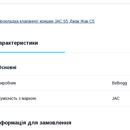
рокладка клапанної кришки JAC S5 Джак Жак С5
арактеристики
Основні
иробник
Belbogg
умісність з маркою
JAC
нформація для замовлення