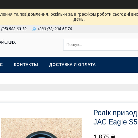
ення та повідомлення, оскільки за її графіком роботи сьогодні в
день.
 (95) 583-63-19
+380 (73) 204-67-70
АЙСКИХ
АС
КОНТАКТЫ
ДОСТАВКА И ОПЛАТА
Ролік приво
JAC Eagle S
1 875 ₴