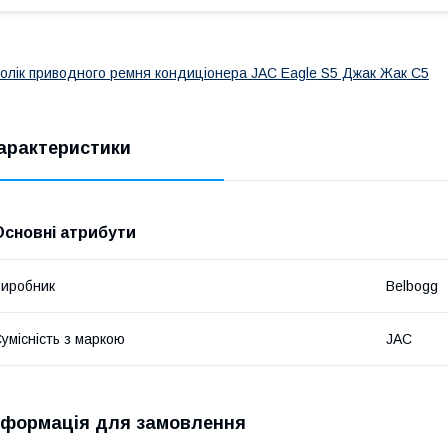
олік приводного ремня кондиціонера JAC Eagle S5 Джак Жак С5
арактеристики
Основні атрибути
иробник
Belbogg
умісність з маркою
JAC
нформація для замовлення