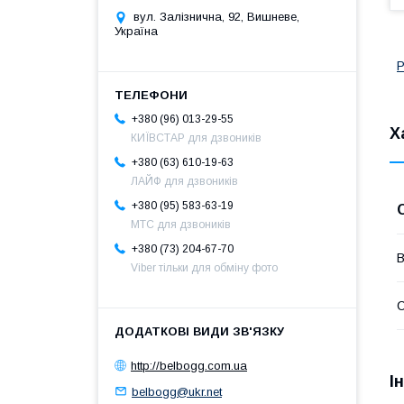
вул. Залізнична, 92, Вишневе,
Україна
Р
+380 (96) 013-29-55
Х
КИЇВСТАР для дзвоників
+380 (63) 610-19-63
ЛАЙФ для дзвоників
+380 (95) 583-63-19
МТС для дзвоників
+380 (73) 204-67-70
В
Viber тільки для обміну фото
С
http://belbogg.com.ua
І
belbogg@ukr.net