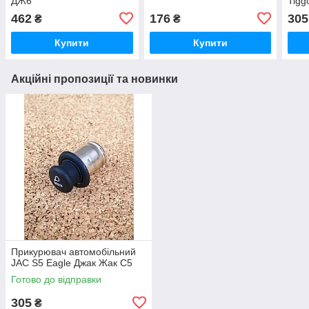
ДЖ6
Tiggo
462
176
305
₴
₴
Купити
Купити
Акційні пропозиції та новинки
Прикурювач автомобільний
JAC S5 Eagle Джак Жак С5
Готово до відправки
305
₴