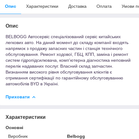
Опис
Характеристики
Доставка
Оплата
Умови п
Опис
BELBOGG Автосервіс спеціалізований сервіс китайських
легкових авто. На даний момент до складу компанії входять
напрямок з продажу запасних частин і станція технічного
обслуговування. Ремонт ходової, ГБЦ, КПП, заміна і ремонт
систем гідропідсилювача, комп'ютерна діагностика неповний
перелік надаваних послуг. Власний склад запчастин.
Визнанням високого рівня обслуговування клієнтів є
отримання сертифікації по гарантійному обслуговуванню
автомобілів BYD в Україні.
Приховати
Характеристики
Основні
Виробник
Belbogg