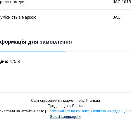
росс-номери
JAC 101
умісність з маркою
JAC
нформація для замовлення
іна:
475 ₴
Сайт створений на маркетплейсі
Prom.ua
Продавець на Bigl.ua
Запчастини на китайські авто |
Поскаржитися на контент
|
Політика конфіденційно
Select Language
▼