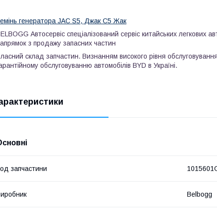
емінь генератора JAC S5, Джак С5 Жак
ELBOGG Автосервіс спеціалізований сервіс китайських легкових ав
апрямок з продажу запасних частин
ласний склад запчастин. Визнанням високого рівня обслуговування 
арантійному обслуговуванню автомобілів BYD в Україні.
арактеристики
Основні
од запчастини
1015601
иробник
Belbogg