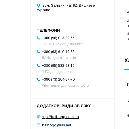
вул. Залізнична, 92, Вишневе,
Україна
Р
B
н
В
+380 (96) 013-29-55
г
КИЇВСТАР для дзвоників
+380 (63) 610-19-63
ЛАЙФ для дзвоників
Х
+380 (95) 583-63-19
МТС для дзвоників
+380 (73) 204-67-70
Viber тільки для обміну фото
К
В
http://belbogg.com.ua
belbogg@ukr.net