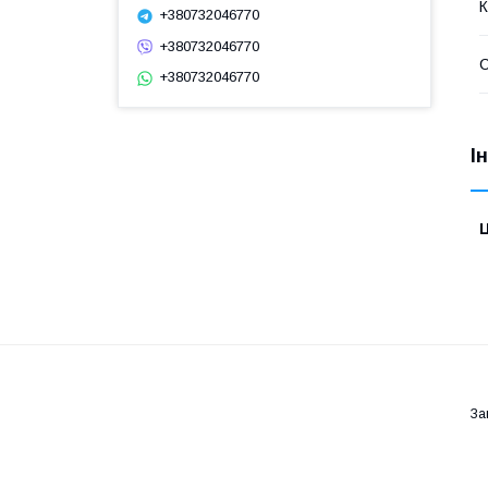
К
+380732046770
+380732046770
С
+380732046770
І
Ц