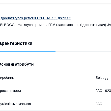
ідронатягувач ременя ГРМ JAC S5 Джак С5
ELBOGG - Натягувач ременя ГРМ (заспокоювач, гідронатягувач) J
арактеристики
Основні атрибути
иробник
Belbogg
росс-номери
JAC 102
умісність з маркою
JAC