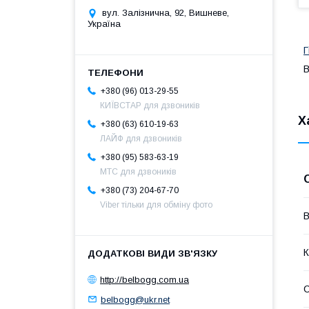
вул. Залізнична, 92, Вишневе,
Україна
Г
B
+380 (96) 013-29-55
КИЇВСТАР для дзвоників
Х
+380 (63) 610-19-63
ЛАЙФ для дзвоників
+380 (95) 583-63-19
МТС для дзвоників
+380 (73) 204-67-70
Viber тільки для обміну фото
В
К
http://belbogg.com.ua
С
belbogg@ukr.net