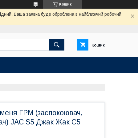
Кошик
ихідний. Ваша заявка буде оброблена в найближчий робочий
Кошик
еменя ГРМ (заспокоювач,
ач) JAC S5 Джак Жак С5