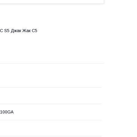
AC S5 Джак Жак С5
3100GA