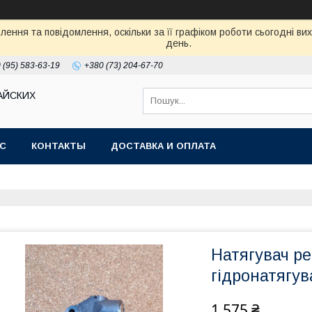
ення та повідомлення, оскільки за її графіком роботи сьогодні в
день.
 (95) 583-63-19
+380 (73) 204-67-70
АЙСКИХ
АС
КОНТАКТЫ
ДОСТАВКА И ОПЛАТА
Натягувач р
гідронатягув
1 575 ₴