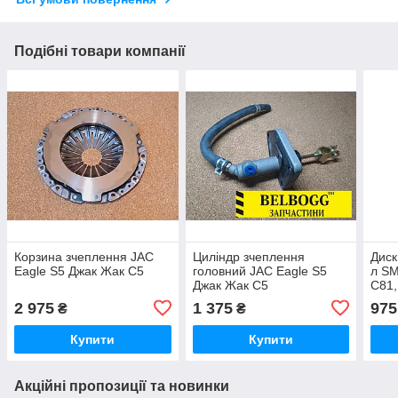
Подібні товари компанії
Корзина зчеплення JAC
Циліндр зчеплення
Диск
Eagle S5 Джак Жак С5
головний JAC Eagle S5
л SM
Джак Жак С5
C81,
С52,
2 975
1 375
975
₴
₴
Купити
Купити
Акційні пропозиції та новинки