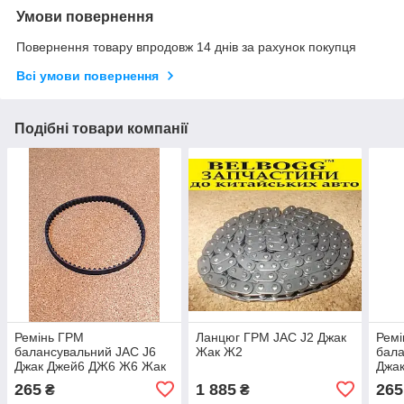
Умови повернення
Повернення товару впродовж 14 днів за рахунок покупця
Всі умови повернення
Подібні товари компанії
Ремінь ГРМ
Ланцюг ГРМ JAC J2 Джак
Рем
балансувальний JAC J6
Жак Ж2
бала
Джак Джей6 ДЖ6 Ж6 Жак
Джа
265
1 885
265
₴
₴