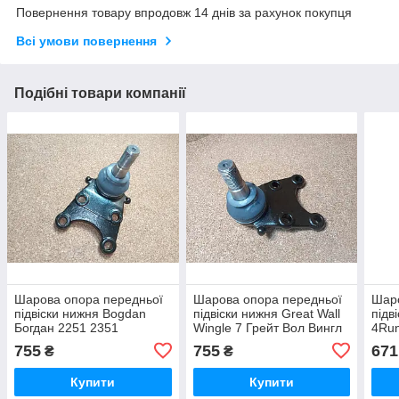
Повернення товару впродовж 14 днів за рахунок покупця
Всі умови повернення
Подібні товари компанії
Шарова опора передньої
Шарова опора передньої
Шаро
підвіски нижня Bogdan
підвіски нижня Great Wall
підв
Богдан 2251 2351
Wingle 7 Грейт Вол Вингл
4Run
Вінгл 7
Рун
755
755
671
₴
₴
Купити
Купити