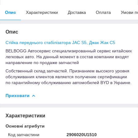
Опис
Характеристики
Доставка
Оплата
Умови п
Опис
Стійка переднього стабілізатора JAC S5, Джак Жак С5
BELBOGG Автосервис специализированный сервис китайских
легковых авто. На данный момент в состав компании входят
направление по продаже запчастей
Собственный склад запчастей. Признанием высокого уровня
обслуживания клиентов является получение сертификации
по гарантийному обслуживанию автомобилей BYD в Украине.
Приховати
Характеристики
Основні атрибути
Код запчастини
2906020U1510