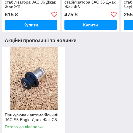
стабілізатора JAC J6 Джак
стабілізатора JAC J6 Джак
стаб
Жак Ж6
Жак Ж6
Чері
615
475
255
₴
₴
Купити
Купити
Акційні пропозиції та новинки
Прикурювач автомобільний
JAC S5 Eagle Джак Жак С5
Готово до відправки