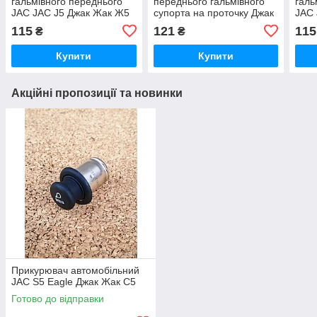
гальмівного переднього
переднього гальмівного
галь
JAC JAC J5 Джак Жак Ж5
супорта на проточку Джак
JAC 
Жак Джей 5 Дж5 Ж5 JAC
Жак
115
121
115
₴
₴
J5
Купити
Купити
Акційні пропозиції та новинки
Прикурювач автомобільний
JAC S5 Eagle Джак Жак С5
Готово до відправки