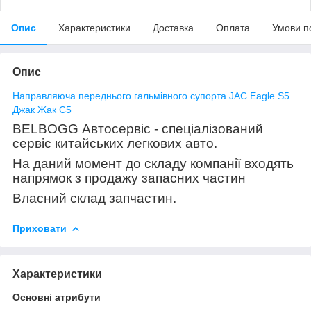
Опис
Характеристики
Доставка
Оплата
Умови п
Опис
Направляюча переднього гальмівного супорта JAC Eagle S5
Джак Жак С5
BELBOGG Автосервіс - спеціалізований
сервіс китайських легкових авто.
На даний момент до складу компанії входять
напрямок з продажу запасних частин
Власний склад запчастин.
Приховати
Характеристики
Основні атрибути