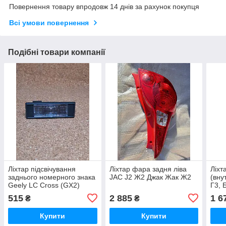
Повернення товару впродовж 14 днів за рахунок покупця
Всі умови повернення
Подібні товари компанії
Ліхтар підсвічування
Ліхтар фара задня ліва
Ліхт
заднього номерного знака
JAC J2 Ж2 Джак Жак Ж2
(вну
Geely LC Cross (GX2)
Г3, 
Geely LC Cross (GX2)
515
2 885
1 6
₴
₴
Джили ЛС ГХ2 Джилі ЛС
Купити
Купити