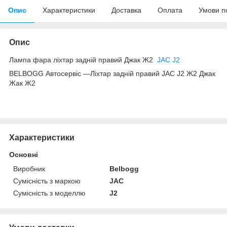
Опис
Характеристики
Доставка
Оплата
Умови п
Опис
Лампа фара ліхтар задній правий Джак Ж2
JAC J2
BELBOGG Автосервіс —Ліхтар задній правий JAC J2 Ж2 Джак
Жак Ж2
Характеристики
Основні
Виробник
Belbogg
Сумісність з маркою
JAC
Сумісність з моделлю
J2