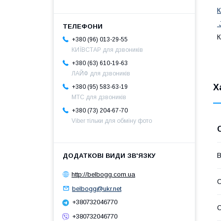
К
К
+380 (96) 013-29-55
КИЇВСТАР для дзвоників
+380 (63) 610-19-63
ЛАЙФ для дзвоників
Х
+380 (95) 583-63-19
МТС для дзвоників
+380 (73) 204-67-70
Viber тільки для обміну фото
В
http://belbogg.com.ua
С
belbogg@ukr.net
+380732046770
С
+380732046770