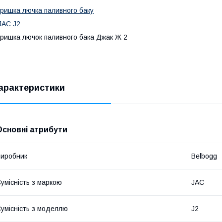
ришка лючка паливного баку
JAC J2
ришка лючок паливного бака Джак Ж 2
арактеристики
Основні атрибути
иробник
Belbogg
умісність з маркою
JAC
умісність з моделлю
J2