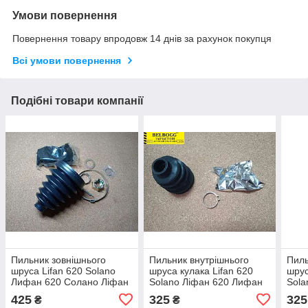
Умови повернення
Повернення товару впродовж 14 днів за рахунок покупця
Всі умови повернення
Подібні товари компанії
Пильник зовнішнього
Пильник внутрішнього
Пиль
шруса Lifan 620 Solano
шруса кулака Lifan 620
шрус
Лифан 620 Солано Ліфан
Solano Ліфан 620 Лифан
Sola
Солано
Сол
425
325
325
₴
₴