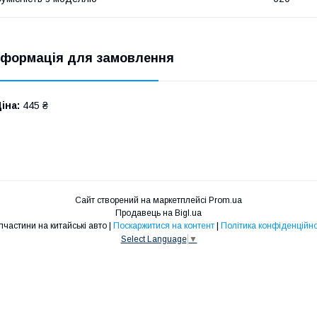
нформація для замовлення
іна:
445 ₴
Сайт створений на маркетплейсі
Prom.ua
Продавець на Bigl.ua
Запчастини на китайські авто |
Поскаржитися на контент
|
Політика конфіденційно
Select Language
▼