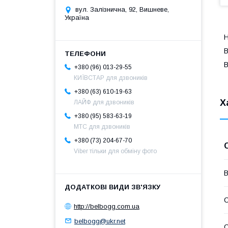
вул. Залізнична, 92, Вишневе,
Україна
Н
B
+380 (96) 013-29-55
КИЇВСТАР для дзвоників
+380 (63) 610-19-63
Х
ЛАЙФ для дзвоників
+380 (95) 583-63-19
МТС для дзвоників
+380 (73) 204-67-70
Viber тільки для обміну фото
В
С
http://belbogg.com.ua
belbogg@ukr.net
С