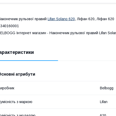
аконечник рульової правий
Lifan Solano 620
, Ліфан 620, Ліфан 620
B340160001
ELBOGG Інтернет магазин - Наконечник рульової правий Lifan Sola
арактеристики
Основні атрибути
иробник
Belbogg
умісність з маркою
Lifan
умісність з моделлю
620