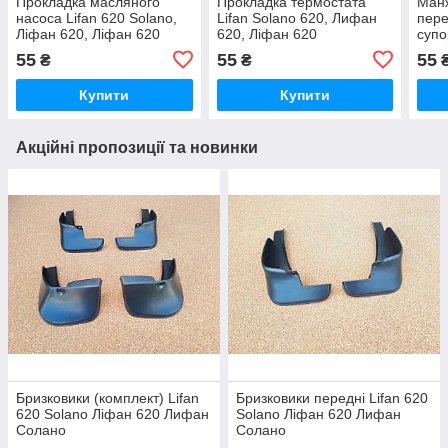
Прокладка масляного
Прокладка термостата
Ман
насоса Lifan 620 Solano,
Lifan Solano 620, Лифан
пере
Ліфан 620, Ліфан 620
620, Ліфан 620
супо
Ліфа
55
55
55
₴
₴
Купити
Купити
Акційні пропозиції та новинки
Бризковики (комплект) Lifan
Бризковики передні Lifan 620
620 Solano Ліфан 620 Лифан
Solano Ліфан 620 Лифан
Солано
Солано