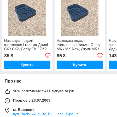
Накладка педалі
Накладка педалі
Накл
зчеплення і гальма Джилі
зчеплення і гальма Geely
зчеп
СК / СК2, Geely CK / CK2
MK / MK New, Джилі МК /
Дади
МК Нью
85
85
143
₴
₴
Купити
Купити
Про нас
96% позитивних з 411 відгуків за рік
Працює з 23.07.2009
м. Вишневе
вул. Залізнична, 92, Вишневе, Україна