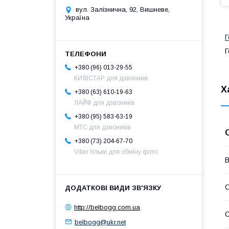
вул. Залізнична, 92, Вишневе,
Україна
Г
Г
+380 (96) 013-29-55
КИЇВСТАР для дзвоників
Х
+380 (63) 610-19-63
ЛАЙФ для дзвоників
+380 (95) 583-63-19
МТС для дзвоників
+380 (73) 204-67-70
Viber тільки для обміну фото
В
С
http://belbogg.com.ua
С
belbogg@ukr.net