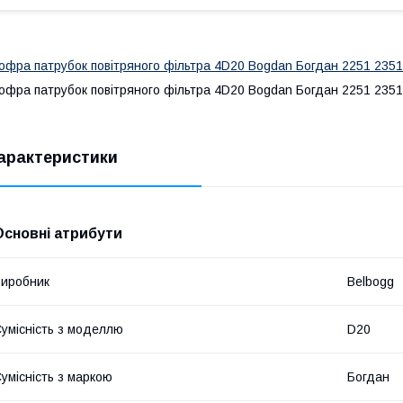
офра патрубок повітряного фільтра 4D20 Bogdan Богдан 2251 2351
офра патрубок повітряного фільтра 4D20 Bogdan Богдан 2251 2351
арактеристики
Основні атрибути
иробник
Belbogg
умісність з моделлю
D20
умісність з маркою
Богдан