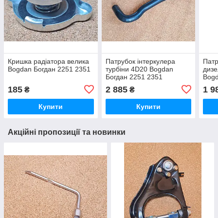
Кришка радіатора велика
Патрубок інтеркулера
Патр
Bogdan Богдан 2251 2351
турбіни 4D20 Bogdan
дизе
Богдан 2251 2351
Bogd
185
2 885
1 9
₴
₴
Купити
Купити
Акційні пропозиції та новинки