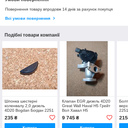
Повернення товару впродовж 14 днів за рахунок покупця
Всі умови повернення
Подібні товари компанії
Шпонка шестерні
Клапан EGR дизель 4D20
Болт
коленвалу 2,0 дизель
Great Wall Haval H5 Грейт
верх
4D20 Bogdan Богдан 2251
Вол Хавал Н5
2251
2351
2251
235
9 745
215
₴
₴
Купити
Купити