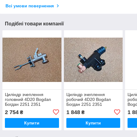
Всі умови повернення
Подібні товари компанії
Циліндр зчеплення
Циліндр зчеплення
Цилі
головний 4D20 Bogdan
робочий 4D20 Bogdan
робо
Богдан 2251 2351
Богдан 2251 2351
Bogd
2 754
1 848
1 8
₴
₴
Купити
Купити